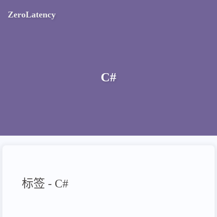
ZeroLatency
C#
标签 - C#